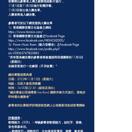
初賽將以參賽者上傳之錄製視頻影片進行，
11月1日至11月3日進行初賽評審。
11月3日前公佈入圍名單。
入圍者將進入總決賽。
參賽者可於以下網頁查詢入圍名單
1）香港國際音樂文化協會之網站
https://www.hk-imca.com/
2）香港國際音樂文化協會之Facebook Page
https://www.facebook.com/HKIMCA2000/
3）Power Music Room（動力音樂谷）之Facebook Page
https://www.facebook.com/profile.php?
id=100063747825883
*所有晉身總決賽的參賽者將被邀請與現場樂隊於11月6日
（星期日）
在錄音室進行一次練習（不另收費）*
總決賽暨頒獎典禮
日期：2022年11月12日（星期六）
地點：北區大會堂演奏廳
時間：14:00至22:30（綵排及演出）
*總決賽會以現場專業 Live Band 樂隊伴奏方式進行。當晚亦
即時選出優勝者*
參賽者的比賽順序詳情請留意網上公佈最新消息或致電聯絡
評審標準
：
歌唱能力（50%）：考驗參賽者歌唱能力，如吐字、節奏、
音色等基本功。
~ 歌唱技巧 ~ 唱歌技巧，比如真假音運用、發聲、氣息等。