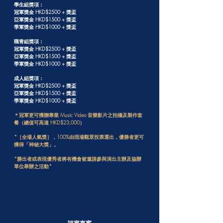
學生組獎項：
冠軍獎金 HKD$2500 + 獎盃
亞軍獎金 HKD$1500 + 獎盃
季軍獎金 HKD$1000 + 獎盃
職青組獎項：
冠軍獎金 HKD$2500 + 獎盃
亞軍獎金 HKD$1500 + 獎盃
季軍獎金 HKD$1000 + 獎盃
成人組獎項：
冠軍獎金 HKD$2500 + 獎盃
亞軍獎金 HKD$1500 + 獎盃
季軍獎金 HKD$1000 + 獎盃
＊冠軍更可獲贈專業 Music Video 音樂影片之拍攝及製作套
餐（總值可高達 HKD$23,000）
*［全場人氣獎］，100%由現場觀眾投票選出，優勝者更可
獲得「神秘大獎」。
*勝出者或表現優秀者將有機會被邀請參與演出主辦及協辦
單位舉辦之活動*