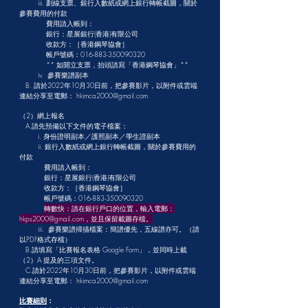
iii. 劃線支票、銀行入數紙或網上銀行轉帳截圖，關於
參賽費用的付款
費用請入帳到：
銀行：星展銀行(香港)有限公司
收款方：［香港鋼琴協會］
帳戶號碼：016-883-350090320
** 如開立支票，抬頭請寫「香港鋼琴協會」**
iv. 參賽樂譜副本
B. 請於2022年10月30日前，把參賽影片，以附件或雲端
連結分享至電郵：
hkimca2000@gmail.com
（2）網上報名
A.請先預備以下文件的電子檔案：
​ i. 身份證明副本／護照副本／學生證副本
ii. 銀行入數紙或網上銀行轉帳截圖，關於參賽費用的
付款
費用請入帳到：
銀行：星展銀行(香港)有限公司
收款方：［香港鋼琴協會］
帳戶號碼：016-883-350090320
轉數快：請在銀行戶口的位置，輸入電郵：
hkps2000@gmail.com
，並且保留載圖存檔。
iii. 參賽樂譜掃描檔案：簡譜優先，五線譜亦可。（請
以PDF格式存檔）
B.請填寫「比賽報名表格 Google Form」，並同時上載
（2）A 提及的三項文件。
C.請於2022年10月30日前，把參賽影片，以附件或雲端
連結分享至電郵：
hkimca2000@gmail.com
比賽細則
：