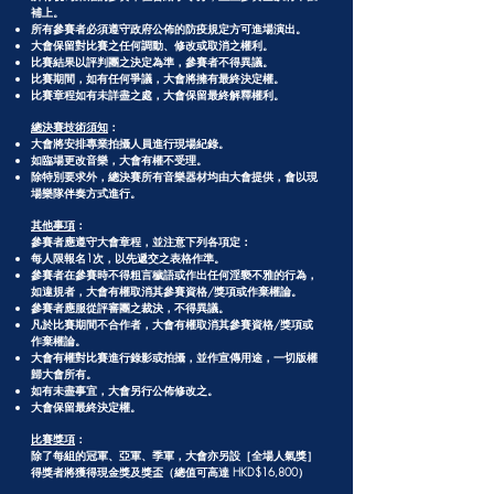
補上。
所有參賽者必須遵守政府公佈的防疫規定方可進場演出。
大會保留對比賽之任何調動、修改或取消之權利。
比賽結果以評判團之決定為準，參賽者不得異議。
比賽期間，如有任何爭議，大會將擁有最終決定權。
比賽章程如有未詳盡之處，大會保留最終解釋權利。
總決賽技術須知
：​
大會將安排專業拍攝人員進行現場紀錄。
如臨場更改音樂，大會有權不受理。
除特別要求外，總決賽所有音樂器材均由大會提供，會以現
場樂隊伴奏方式進行。
其他事項
：
參賽者應遵守大會章程，並注意下列各項定：
每人限報名1次，以先遞交之表格作準。
參賽者在參賽時不得粗言穢語或作出任何淫褻不雅的行為，
如違規者，大會有權取消其參賽資格/獎項或作棄權論。
參賽者應服從評審團之裁決，不得異議。
凡於比賽期間不合作者，大會有權取消其參賽資格/獎項或
作棄權論。
大會有權對比賽進行錄影或拍攝，並作宣傳用途，一切版權
歸大會所有。
如有未盡事宜，大會另行公佈修改之。
大會保留最終決定權。
比賽獎項
：
除了每組的冠軍、亞軍、季軍，大會亦另設［全場人氣獎］
得獎者將獲得現金獎及獎盃（總值可高達 HKD$16,800）