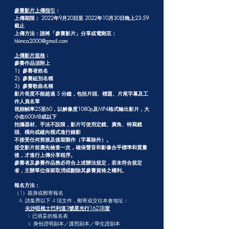
參賽影片上傳指引
：
上傳期限： 2022年9月20日至 2022年10月30日晚上23:59
截止
上傳方法：請將「參賽影片」分享或電郵至：
hkimca2000@gmail.com
​上傳影片規格
：
參賽作品須附上
1）參賽者姓名
2）參賽組別名稱
3）參賽歌曲名稱
影片長度不能超過 5 分鐘，包括片頭、標題、片尾字幕及工
作人員名單
視頻幀率25至60，以解像度1080p及MP4格式輸出影片，大
小在600MB或以下
拍攝器材、手法不設限，影片可使用定鏡、廣角、特寫鏡
頭、橫向或縱向模式進行錄影
不接受任何剪接及後期製作（字幕除外）。
提交影片前應先檢查一次，確保聲音和影像合乎標準和質量
後，才進行上傳分享程序。
參賽者及參賽作品務必符合上述辦法規定，若未符合規定
者，主辦單位保留取消或刪除其參賽資格之權利。
報名方法：
（1）親身或郵寄報名
A. 請集齊以下 4 項文件，郵寄或交往本會地址：
尖沙咀梳士巴利道3號星光行1623B室
i. 已填妥的報名表
ii. 身份證明副本／護照副本／學生證副本