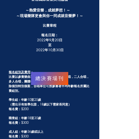
～熱愛音樂，成就夢想！～
～現場樂隊更會與你一同成就音樂夢！～
比賽章程
報名日期：
2022年9月20日
至
2022年10月30日
報名組別及費用
：
比賽以參賽樂曲單位計算為一組（包括：獨唱，二人合唱，
總決賽場刊
多人合唱，團體合唱）。
除個別特別個案，合唱單位可按參賽者平均年齡報名所屬比
賽組別。
學生組：年齡10至25歲
（需出示有效學生證，18歲以下需家長同意）
報名費：$200
職青組：年齡18至35歲
報名費：$300
成人組：年齡36歲或以上
報名費：$300