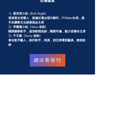
評審嘉賓
1）梁安琪小姐（Rock Angel）
香港著名音樂人，曾擔任電台唱片騎司，FMSelect台長，歌
手及樂隊文化慈善基金主席
2）李寶蓮小姐（Venus 老師）
職業樂隊歌手，資深歌唱老師，職業司儀，動力音樂谷主席
3）于天龍（Sunny 老師）
著名歌手藝人，創作歌手，演員，前亞洲電視藝員，歌唱老
師
總決賽場刊
Home
News
About Us
Competition