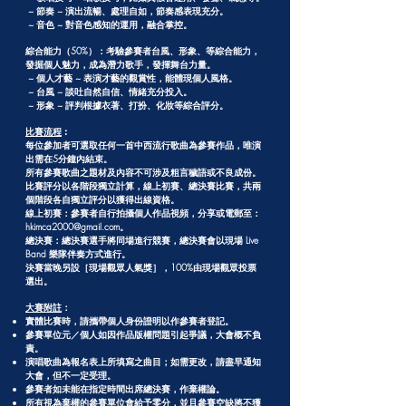
~ 節奏 ~ 演出流暢、處理自如，節奏感表現充分。
~ 音色 ~ 對音色感知的運用，融合掌控。
綜合能力（50%）：考驗參賽者台風、形象、等綜合能力，
發掘個人魅力，成為潛力歌手，發揮舞台力量。
~ 個人才藝 ~ 表演才藝的觀賞性，能體現個人風格。
~ 台風 ~ 談吐自然自信、情緒充分投入。
~ 形象 ~ 評判根據衣著、打扮、化妝等綜合評分。
比賽流程
︰
每位參加者可選取任何一首中西流行歌曲為參賽作品，唯演
出需在5分鐘內結束。
所有參賽歌曲之題材及內容不可涉及粗言穢語或不良成份。
比賽評分以各階段獨立計算，線上初賽、總決賽比賽，共兩
個階段各自獨立評分以獲得出線資格。
線上初賽：參賽者自行拍攝個人作品視頻，分享或電郵至：
hkimca2000@gmail.com。
總決賽：總決賽選手將同場進行競賽，總決賽會以現場 Live
Band 樂隊伴奏方式進行。
決賽當晚另設［現場觀眾人氣獎］，100%由現場觀眾投票
選出。
大賽附註
：
實體比賽時，請攜帶個人身份證明以作參賽者登記。
參賽單位元／個人如因作品版權問題引起爭議，大會概不負
責。
演唱歌曲為報名表上所填寫之曲目；如需更改，請盡早通知
大會，但不一定受理。
參賽者如未能在指定時間出席總決賽，作棄權論。
所有視為棄權的參賽單位會給予零分，並且參賽空缺將不獲