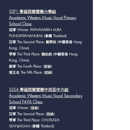
SSP1 學屆西樂聲樂
小學組
Academic Western Music Vocal Primary
School Class
:
冠軍 Winner:
PAPHAWARIN AURA
PONGPATANANURAK
(泰國 Thailand)
亞軍 The Second Place:
鄺齊枝
(中國香港 Hong
Kong, China)
季軍 The Third Place:
魏柏然
(中國香港 Hong
Kong, China)
殿軍 The Fourth Place:
(從缺)
第五名 The Fifth Place:
(從缺)
SSS4 學屆西樂聲樂中四至中六組
Academic Western Music Vocal Secondary
School F4-F6 Class
:
冠軍 Winner:
(從缺)
亞軍 The Second Place:
(從缺)
季軍 The Third Place:
CHUTILADA
SEANJAIGAM
(泰國 Thailand)