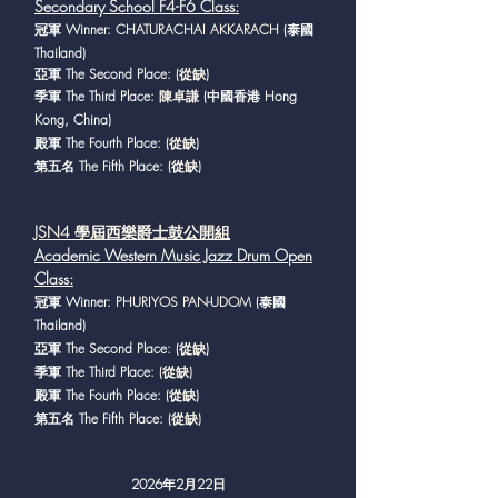
Secondary School F4-F6 Class
:
冠軍 Winner:
CHATURACHAI AKKARACH
(泰國
Thailand)
亞軍 The Second Place:
(從缺)
季軍 The Third Place:
陳卓謙
(中國香港 Hong
Kong, China)
殿軍 The Fourth Place:
(從缺)
第五名 The Fifth Place:
(從缺)
JSN4 學屆西樂爵
士鼓公開組
Academic Western Music Jazz Drum Open
Class
:
冠軍 Winner:
PHURIYOS PAN-UDOM
(泰國
Thailand)
亞軍 The Second Place:
(從缺)
季軍 The Third Place:
(從缺)
殿軍 The Fourth Place:
(從缺)
第五名 The Fifth Place:
(從缺)
2026年2月22日