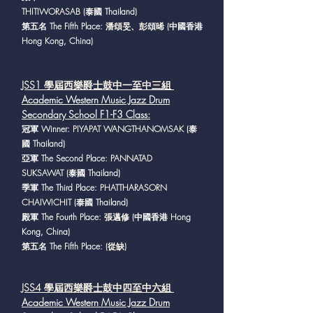
THITIWORASAB
(泰國 Thailand)
第五名 The Fifth Place:
潘頌旻、彭頌晞
(中國香港
Hong Kong, China)​​​
JSS1 學屆西樂爵士鼓中
一至中三組
Academic Western Music Jazz Drum
Secondary School F1-F3 Class
:
冠軍 Winner:
PIYAPAT WANGTHANOMSAK
(泰
國 Thailand)
亞軍 The Second Place:
PANNATAD
SUKSAWAT
(泰國 Thailand)
季軍 The Third Place:
PHATTHARASORN
CHAIWICHIT
(泰國 Thailand)
殿軍 The Fourth Place:
張邁修
(中國香港 Hong
Kong, China)
第五名 The Fifth Place:
(從缺)
JSS4 學屆西
樂爵士鼓中四至中六組
Academic Western Music Jazz Drum