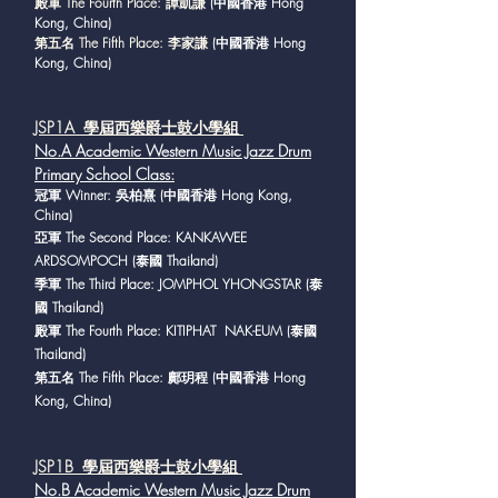
殿軍 The Fourth Place: 譚凱謙
(中國香港 Hong
Kong, China)
第五名 The Fifth Place: 李家謙
(中國香港 Hong
Kong, China)
JSP1A 學屆西樂爵士鼓小學組
No.A Academic Western Music Jazz Drum
Primary School Class
:
冠軍 Winner: 吳柏熹 (中國香港 Hong Kong,
China)
亞軍 The Second Place: KANKAWEE
ARDSOMPOCH (泰國 Thailand)
季軍 The Third Place: JOMPHOL YHONGSTAR (泰
國 Thailand)
殿軍 The Fourth Place: KITIPHAT NAK-EUM (泰國
Thailand)
第五名 The Fifth Place: 鄺玥程 (中國香港 Hong
Kong, China)
JSP1B
學屆西樂爵士鼓小學組
No.B Academic Western Music Jazz Drum