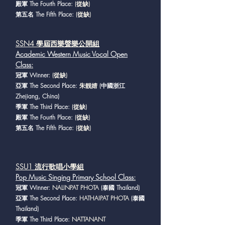
殿軍 The Fourth Place:
(從缺)
第五名 The Fifth Place:
(從缺)
SSN4 學屆西樂聲樂公開組
Academic Western Music Vocal Open
Class
:
冠軍 Winner:
(從缺)
亞軍 The Second Place:
朱靓婧
(中國浙江
Zhejiang, China)
季軍 The Third Place:
(從缺)
殿軍 The Fourth Place:
(從缺)
第五名 The Fifth Place:
(從缺)
SSU1 流行歌唱小學組
Pop Music Singing Primary School Class
:
冠軍 Winner:
NALINPAT PHOTA
(泰國 Thailand)
亞軍 The Second Place:
HATHAIPAT PHOTA
(泰國
Thailand)
季軍 The Third Place:
NATTANANT