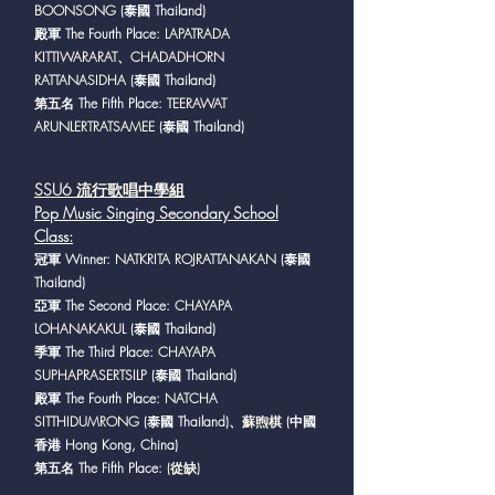
BOONSONG
(泰國 Thailand)
殿軍 The Fourth Place:
LAPATRADA
KITTIWARARAT
、CHADADHORN
RATTANASIDHA
(泰國 Thailand)
第五名 The Fifth Place:
TEERAWAT
ARUNLERTRATSAMEE
(泰國 Thailand)
SSU6 流行歌唱
中學組
Pop Music Singing Secondary School
Class
:
冠軍 Winner:
NATKRITA ROJRATTANAKAN
(泰國
Thailand)
亞軍 The Second Place:
CHAYAPA
LOHANAKAKUL
(泰國 Thailand)
季軍 The Third Place:
CHAYAPA
SUPHAPRASERTSILP
(泰國 Thailand)
殿軍 The Fourth Place:
NATCHA
SITTHIDUMRONG
(泰國 Thailand)
、蘇煦棋
(中國
香港 Hong Kong, China)
第五名 The Fifth Place:
(從缺)