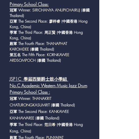
Primary School Class
:
冠軍 Winner:
SIRICHANYA ANUPICHAIRUJ
(泰國
Thailand)
亞軍 The Second Place:
廖梓睿
(中國香港 Hong
Kong, China)
季軍 The Third Place:
周正賢
(中國香港 Hong
Kong, China)
殿軍 The Fourth Place:
THANAPHAT
KAROMDEE
(泰國 Thailand)
第五名 The Fifth Place:
KORNKAWEE
ARDSOMPOCH
(泰國 Thailand)
JSP1C
學屆西樂爵士鼓小學組
No.C Academic Western Music Jazz Drum
Primary School Class
:
冠軍 Winner:
THANAKRIT
CHATURONGKASUMRIT
(泰國 Thailand)
亞軍 The Second Place:
KANKAWEE
KANHAWAREE
(泰國 Thailand)
季軍 The Third Place:
范日希
(中國香港 Hong
Kong, China)
殿軍 The Fourth Place:
PUNYAPAT