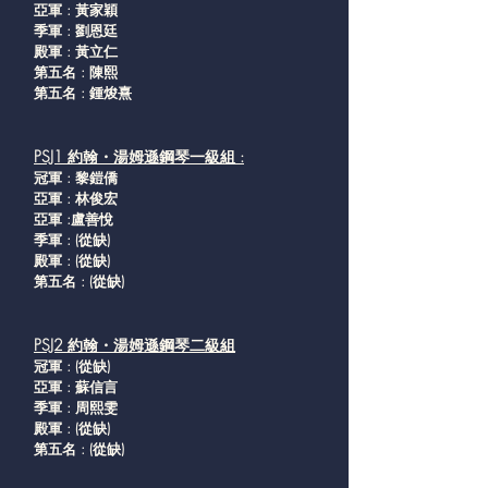
亞軍 : 黃家穎
季軍 : 劉恩廷
殿軍 : 黃立仁
第五名 : 陳熙
第五名 : 鍾焌熹
PSJ1 約翰・湯姆遜鋼琴一級組
:
冠軍 : 黎鎧僑
亞軍 : 林俊宏
亞軍 :盧善悅
季軍 : (從缺)
殿軍 : (從缺
)
第五名 : (從缺
)
PSJ2 約翰・湯姆遜鋼琴二級組
冠軍 : (從缺
)
亞軍 : 蘇信言
季軍 : 周熙雯
殿軍 : (從缺
)
第五名 : (從缺
)