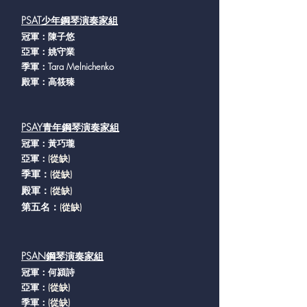
PSAT少年鋼琴演奏家組
冠軍：陳子悠
亞軍：姚守業
季軍：Tara Melnichenko
殿軍：高筱臻
PSAY青年鋼琴演奏家組
冠軍：黃巧瓏
​亞軍：
(從缺
)
季軍：
(從缺
)
殿軍：
(從缺
)
第五名：
(從缺
)
PSAN鋼琴演奏家組
冠軍：何潁詩
亞軍：
(從缺
)
季軍：
(從缺
)