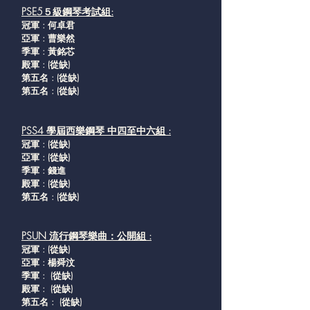
PSE5５級鋼琴考試組:
冠軍 : 何卓君
亞軍 : 曹樂然
季軍 : 黃銘芯
殿軍 :
(從缺
)
第五名 :
(從缺
)
第五名 :
(從缺
)
PSS4 學屆西樂鋼琴 中四至中六組 :
冠軍 :
(從缺
)
亞軍 :
(從缺
)
季軍 : 錢進
殿軍 :
(從缺
)
第五名 :
(從缺
)
PSUN 流行鋼琴樂曲：公開組 :
冠軍 :
(從缺
)
亞軍 : 楊舜汶
季軍 :
(從缺
)
殿軍 :
(從缺
)
第五名 :
(從缺
)