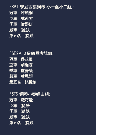
PSP1 學屆西樂鋼琴 小一至小二組 :
冠軍 : 許穎桐
亞軍 : 林莉雯
季軍 : 謝熙妍
殿軍 : (從缺
)
第五名 : (從缺
)
PSE2A ２級鋼琴考試組:
冠軍 : 黎芷澄
亞軍 : 胡泇霖
季軍 : 盧善融
殿軍 : 林思穎
第五名 : 張悅怡
PSTS 鋼琴小奏鳴曲組:
冠軍 : 羅巧澄
亞軍 :
(從缺
)
季軍 :
(從缺
)
殿軍 :
(從缺
)
第五名 :
(從缺
)