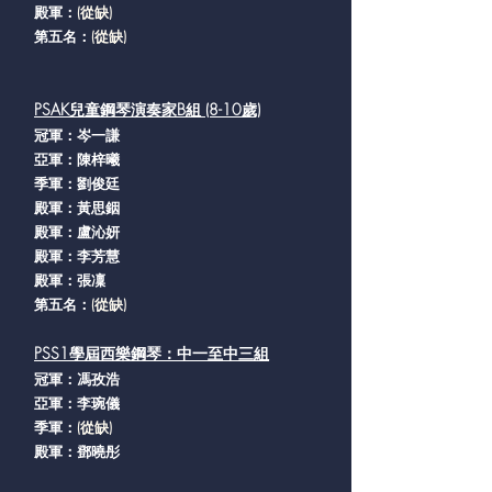
殿軍：
(從缺
)
第五名：
(從缺
)
PSAK兒童鋼琴演奏家B組 (8-10歲)
冠軍：岑一謙
亞軍：陳梓曦
季軍：劉俊廷
殿軍：黃思銦
殿軍：盧沁妍
殿軍：李芳慧
殿軍：張凜
​第五名：
(從缺
)
PSS1學屆西樂鋼琴：中一至中三組
冠軍：馮孜浩
亞軍：李琬儀
季軍：
(從缺
)
殿軍：鄧曉彤