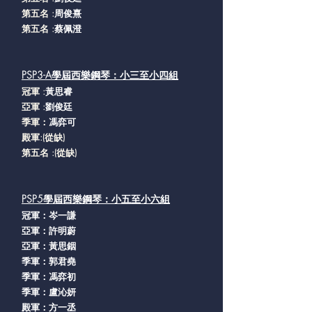
第五名 :
周俊熹
第五名 :
蔡佩澄
PSP3-A學屆西樂鋼琴：小三至小四組
冠軍 :
黃思睿
亞軍 :
劉俊廷
季軍：
馮弈可
殿軍:(從缺
)
第五名 :(從缺
)
PSP5學屆西樂鋼琴：小五至小六組
冠軍：岑一謙
亞軍：許明蔚
亞軍：黃思銦
季軍：郭君堯
季軍：馮弈初
季軍：盧沁妍
殿軍：方一丞