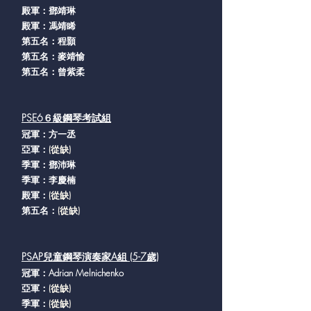
殿軍：鄧靖琳
殿軍：馮靖睎
第五名：程顥
第五名：麥靖愉
第五名：曾紫柔
PSE6６級鋼琴考試組
冠軍：方一丞
亞軍：
(從缺
)
季軍：鄧沛琳
季軍：李慶楠
殿軍：
(從缺
)
第五名：
(從缺
)
PSAP兒童鋼琴演奏家A組 (5-7歲)
冠軍：Adrian Melnichenko
亞軍：
(從缺
)
季軍：
(從缺
)