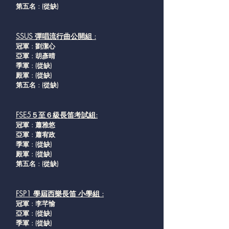
第五名 : (從缺
)
SSUS 彈唱流行曲公開組 :
冠軍 : 劉潔心
亞軍 : 胡彥晴
季軍 : (從缺
)
殿軍 : (從缺
)
第五名 : (從缺
)
FSE5５至６級長笛考試組:
冠軍 : 蕭雅悠
亞軍 : 蕭宥政
季軍 : (從缺
)
殿軍 : (從缺
)
第五名 : (從缺
)
FSP1 學屆西樂長笛 小學組 :
冠軍 : 李芊愉
亞軍 : (從缺
)
季軍 : (從缺
)