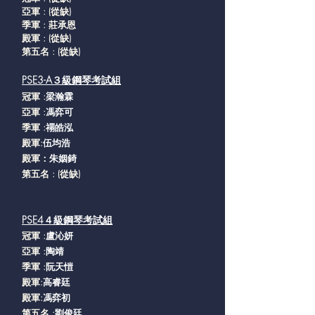
亞軍 : (從缺
)
季軍 : 莊承恩
殿軍 : (從缺
)
第五名 : (從缺
)
PSE3-A３級鋼琴考試組
冠軍 :
梁瀚霖
亞軍 :
馮弈可
季軍 :
禤皓泓
殿軍:
伍均浩
殿軍：
朱姻錡
第五名 : (從缺
)
PSE4４級鋼琴考試組
冠軍 :
盧沁妍
亞軍 :
陶靖
季軍
:
阮天愷
殿軍:
高睿廷
殿軍:
馮弈初
第五名 :
劉俊廷