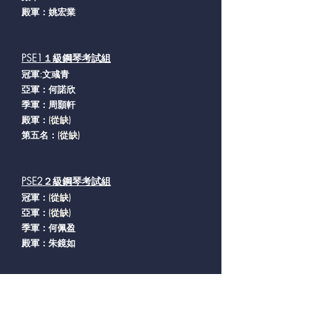
殿軍：姚宏業
PSE1１級鋼琴考試組
冠軍:文彧青
亞軍：何諾欣
季軍：周顥軒
​殿軍：
(從缺
)
第五名：
(從缺
)
PSE2２級鋼琴考試組
冠軍：
(從缺
)
亞軍：
(從缺
)
季軍：何佩盈
殿軍：朱鏡如
PSAB-1音樂小天才組：小鋼琴手
冠軍：劉家睿