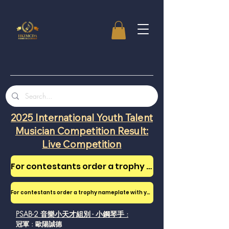
2025 International Youth Talent
Musician Competition Result:
Live Competition
For contestants order a trophy nameplate with your name
For contestants order a trophy nameplate with your name
PSAB-2 音樂小天才組別 - 小鋼琴手 :
冠軍 : 歐陽誠德