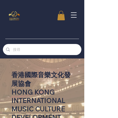
香港國際音樂文化發
展協會
HONG KONG
INTERNATIONAL
MUSIC CULTURE
DEVELOPMENT