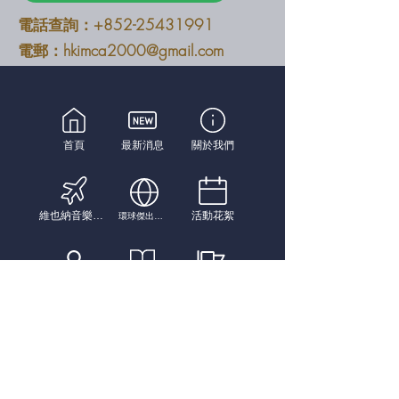
電話查詢：+852-25431991
電郵：
hkimca2000@gmail.com
首頁
最新消息
關於我們
維也納音樂盛宴表演遊學團
活動花絮
環球傑出青年音樂家比賽
新書出版
會員申請
本會支持活動
聯絡我們