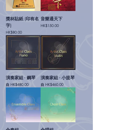
獎杯貼紙 (印有名
音樂通天下
字)
價格
HK$150.00
價格
HK$80.00
演奏家組 - 鋼琴
演奏家組 - 小提琴
促銷價格
促銷價格
自
HK$480.00
自
HK$460.00