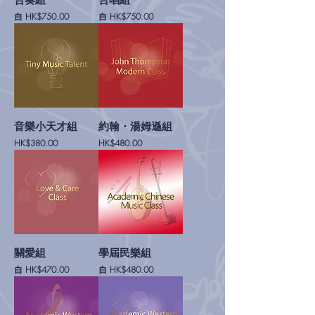
合奏組
合唱組
促銷價格
促銷價格
自
HK$750.00
自
HK$750.00
音樂小天才組
約翰・湯姆遜組
價格
價格
HK$380.00
HK$480.00
關愛組
學屆民樂組
促銷價格
促銷價格
自
HK$470.00
自
HK$480.00