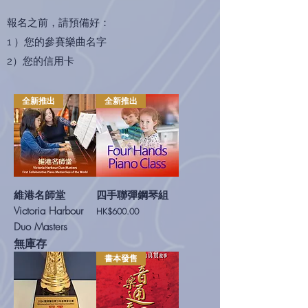
報名之前，請預備好：
1 ）您的參賽樂曲名字
2）您的信用卡
全新推出
全新推出
維港名師堂
四手聯彈鋼琴組
Victoria Harbour
價格
HK$600.00
Duo Masters
無庫存
書本發售