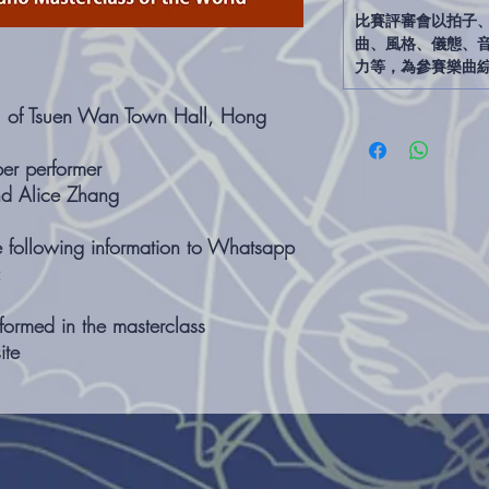
比賽評審會以拍子
曲、風格、儀態、
力等，為參賽樂曲
all of Tsuen Wan Town Hall, Hong
r performer
nd Alice Zhang
he following information to Whatsapp
:
ormed in the masterclass
ite