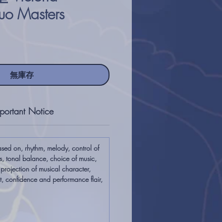
uo Masters
無庫存
portant Notice
ased on, rhythm, melody, control of
s, tonal balance, choice of music,
l projection of musical character,
 confidence and performance flair,