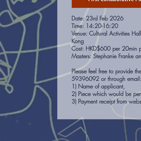
Date: 23rd Feb 2026
Time: 14:20-16:20
Venue: Cultural Activities H
Kong
Cost: HKD$600 per 20min pe
Masters: Stephanie Franke a
Please feel free to provide t
59396092 or through email
1) Name of applicant,
2) Piece which would be perf
3) Payment receipt from webs