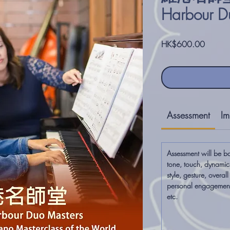
Harbour D
價
HK$600.00
格
Assessment
Im
Assessment will be b
tone, touch, dynamic
style, gesture, overal
personal engagement,
etc.