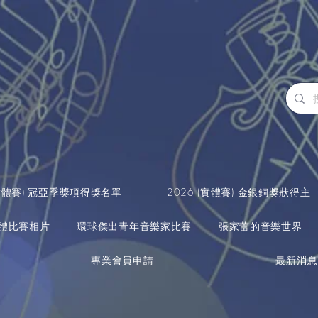
(實體賽) 冠亞季獎項得獎名單
2026 (實體賽) 金銀銅獎狀得主
實體比賽相片
環球傑出青年音樂家比賽
張家蕾的音樂世界
專業會員申請
最新消息