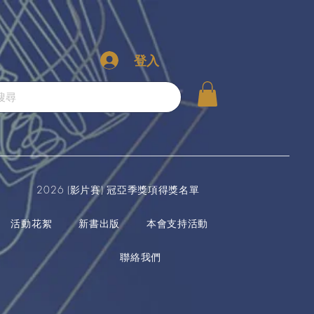
登入
2026 (影片賽) 冠亞季獎項得獎名單
活動花絮
新書出版
本會支持活動
聯絡我們