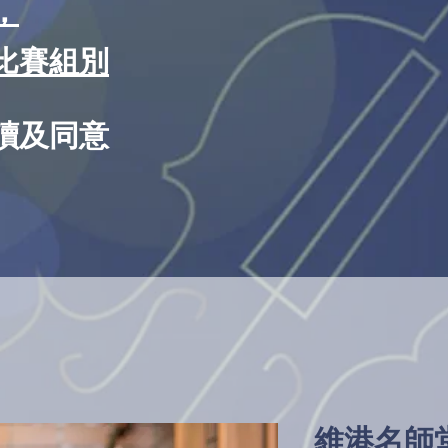
，
比賽組別
讀及同意
維港名師堂 V