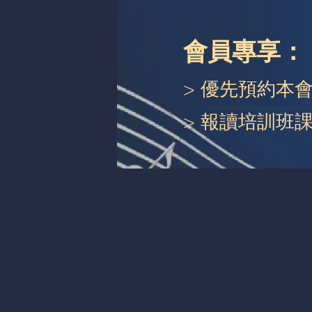
會員專享：
> 優先預約本
> 報讀培訓班