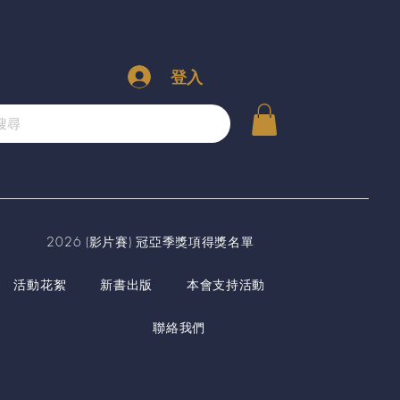
登入
2026 (影片賽) 冠亞季獎項得獎名單
活動花絮
新書出版
本會支持活動
聯絡我們