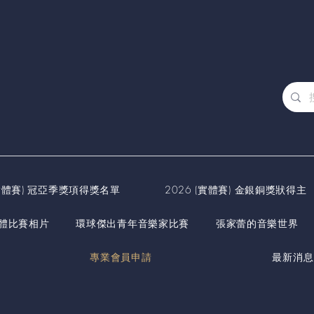
(實體賽) 冠亞季獎項得獎名單
2026 (實體賽) 金銀銅獎狀得主
實體比賽相片
環球傑出青年音樂家比賽
張家蕾的音樂世界
專業會員申請
最新消息