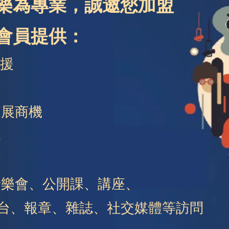
樂為專業，誠邀您加盟
業會員提供：
支援
拓展商機
導
音樂會、公開課、講座、
台、報章、雜誌、社交媒體等訪問