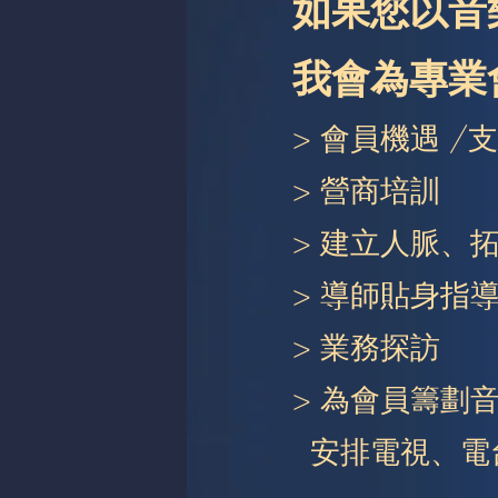
如果您以音
​我會為專
> 會員機遇 /
> 營商培訓
> 建立人脈、
> 導師貼身指
> 業務探訪
> 為會員籌劃
安排電視、電