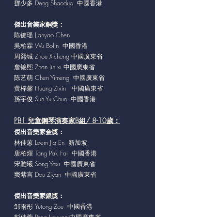
鄧少多 Deng Shaoduo 中國香港
傑出音樂家
銅獎：
陈键瑶 Jianyao Chen
吳柏霖 Wu Bolin 中國香港
周熙城 Zhou Xicheng 中國廣東省
詹锦熙 Zhan Jin xi 中國廣東省
陈艺萌 Chen Yimeng 中國廣東省
黄梓馨 Huang Zixin 中國廣東省
孫宇俊 Sun Yu Chun 中國香港
PB1 兒童鋼琴演奏家B組/ 8-10歲：
傑出音樂家
金獎：
林佳蒽 Leem Jia En 新加坡
唐柏煇 Tang Pak Fai 中國香港
宋雅曦 Song Yaxi 中國廣東省
窦紫言 Dou Ziyan 中國廣東省
傑出音樂家
銀獎：
邹雨彤 Yutong Zou 中國香港