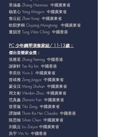
章涵淼 Zhang Hanmiao 中國廣東省
杨茗心 Yang Mingxin 中國廣東省
詹云起 Zhan Yunqi 中國廣東省
欧阳梦桐 Ouyang Mengtong 中國廣東省
董韻澄 Tung Wan Ching 中國香港
PC 少年鋼琴演奏家組/ 11-13歲：
傑出音樂家
金獎：
張雅茗 Zhang Yaming 中國香港
謝家軒 Tse Ka hin 中國香港
李奕欣 Yixin Li 中國廣東省
曾靖雅 Zeng Jingya 中國廣東省
蒙殳汉 Meng Shuhan 中國廣東省
周文彬 Wenbin Zhou 中國廣東省
范真鑫 Zhenxin Fan 中國廣東省
曾昱璇 Tibi Zeng 中國廣東省
譚珈晞 Thom Ka Hei Claudia 中國香港
陈思翰 Sihan Chen 中國廣東省
刘载云 Liu Zaiyun 中國廣東省
吳宇 Wu Yu 中國香港