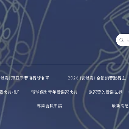
(實體賽) 冠亞季獎項得獎名單
2026 (實體賽) 金銀銅獎狀得主
實體比賽相片
環球傑出青年音樂家比賽
張家蕾的音樂世界
專業會員申請
最新消息