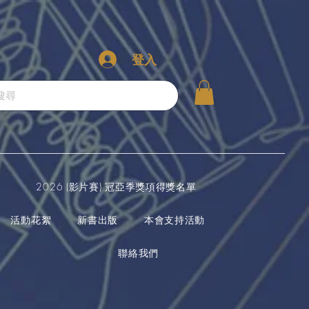
登入
2026 (影片賽) 冠亞季獎項得獎名單
活動花絮
新書出版
本會支持活動
聯絡我們