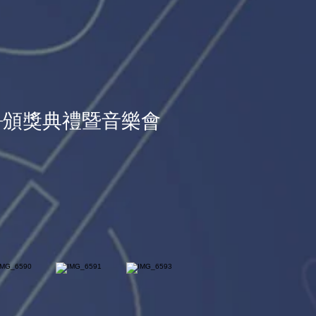
賽-頒獎典禮暨音樂會