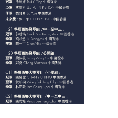
冠軍 :
徐綺婷 Tsui Yi Ting 中國香港
亞軍 :
李霈祈 LEE PUI KI PISHON 中國香港
季軍 :
劉雅希 Liu Yaxi 中國香港
未來獎 :
陳一平 CHEN YIPING 中國香港
H21 學屆西樂豎琴組 /中一至中三 :
冠軍 :
郭琇筠 Kwok Sau Kwan, Anna 中國香港
季軍 :
劉相悠 Liu Xiangyou 中國香港
季軍 :
陳一可 Chen Yike 中國香港
H23 學屆西樂豎琴組 /公開組 :
亞軍 :
梁詠荍 Leung Wing Kiu 中國香港
季軍 :
鄭堯 Cheng Mattheus 中國香港
C11 學屆西樂大提琴組 /小學組 :
冠軍 :
陳耀霆 CHAN YIU TING 中國香港
亞軍 :
黃珀桐 Wong Pak Tung Edgar 中國香港
季軍 :
林正毅 Lam Ching Ngai 中國香港
C21 學屆西樂大提琴組 /中一至中三 :
冠軍 :
陳思橦 Venus Sze Tung Chan 中國香港
亞軍 :
張在弦 CHEUNG JOY YIN 中國香港
F11 學屆西樂長笛組 小學組 :